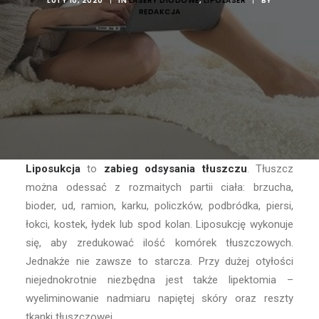
LUTY 10, 2020
|
IN
LASERY DIODOWE
,
LIPOLASER
|
BY
REDAKCJA
Liposukcja
to
zabieg odsysania tłuszczu
. Tłuszcz
można odessać z rozmaitych partii ciała: brzucha,
bioder, ud, ramion, karku, policzków, podbródka, piersi,
łokci, kostek, łydek lub spod kolan. Liposukcję wykonuje
się, aby zredukować ilość komórek tłuszczowych.
Jednakże nie zawsze to starcza. Przy dużej otyłości
niejednokrotnie niezbędna jest także lipektomia –
wyeliminowanie nadmiaru napiętej skóry oraz reszty
tkanki tłuszczowej.