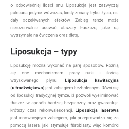
o odpowiedniej ilości snu. Liposukcja jest zazwyczaj
polecana jedynie wówczas, kiedy zmiany trybu życia, nie
dały oczekiwanych efektów. Zabieg tenże może
nierozerwalnie usuwać obszary tłuszczu, jakie są
wytrzymałe na ćwiczenia oraz dietę.
Liposukcja – typy
Liposukcję można wykonać na parę sposobów. Różnią
się one mechanizmem pracy rurki i ilością
wtryskiwanego płynu.
Liposukcja kawitacyjna
(
ultradźwiękowa
) jest zabiegiem bezbolesnym. Różni się
od liposukcji tradycyjnej tymże, iż pozwoli wyeliminować
tłuszcz w sposób bardziej bezpieczny oraz gwarantuje
krótszy czas rekonwalescencji.
Liposukcja laserowa
jest innowacyjnym zabiegiem, jaki przeprowadza się za
pomocą lasera, jaki stymuluje fibroblasty, więc komórki