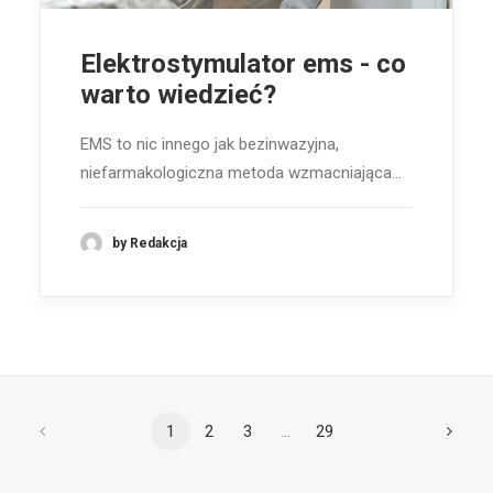
Elektrostymulator ems - co
warto wiedzieć?
EMS to nic innego jak bezinwazyjna,
niefarmakologiczna metoda wzmacniająca…
by Redakcja
1
2
3
…
29