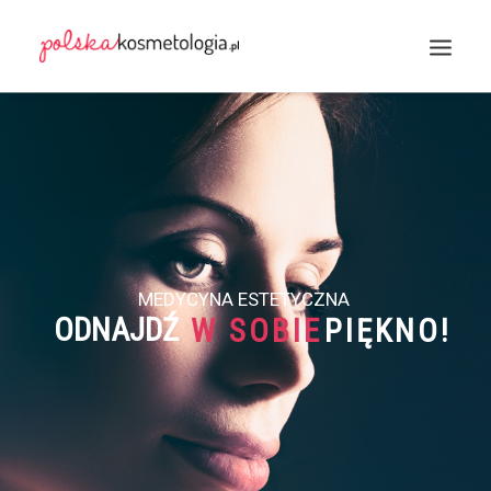
Wyszukiwanie
MEDYCYNA ESTETYCZNA
ODNAJDŹ
W SOBIE
PIĘKNO!