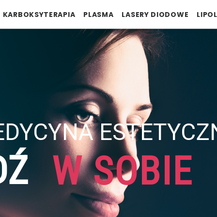
KARBOKSYTERAPIA
PLASMA
LASERY DIODOWE
LIPO
DYCYNA ESTETYCZ
DŹ
W SOBIE